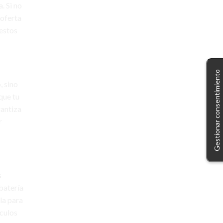
motos eléctricas
. Si no
 oferta
movilidad eléctrica
 estos
movilidad sostenible
módulos fotovoltaicos
Gestionar consentimiento
paneles solares
, sino
patinetes eléctricos
que tu
rantiza
placas solares
plan moves
r
plan moves iii
punto de recarga
puntoelectric
punto electric
s
puntos de recarga
sostenible
batería
vehículo eléctrico
la para
ículos
vehículos eléctricos
wallbox