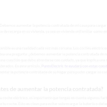
¿Debemos aumentar la potencia contratada de mi casa para cargar 
to de recarga en su vivienda, ya sea en vivienda unifamiliar como e
tenible es una realidad cada vez más cercana. Los coches eléctrico
ntea una pregunta: ¿debemos aumentar la potencia contratada de n
 una cuestión que debe abordarse con cuidado, ya que implica una 
derados. En este artículo,
PuntoElectric te ayudará con estas cues
mentar la potencia contratada de su hogar para poder cargar su co
tes de aumentar la potencia contratada?
tu coche eléctrico, es importante que tengas en cuenta algunos fac
e tu coche. Esto es clave para evitar sobrecargar la batería o dañar