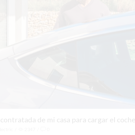
ontratada de mi casa para cargar el coch
lectric
/
2347
/
0