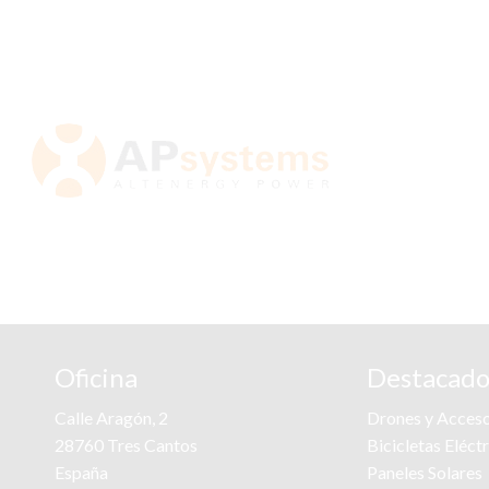
Oficina
Destacado
Calle Aragón, 2
Drones y Acceso
28760 Tres Cantos
Bicicletas Eléct
España
Paneles Solares