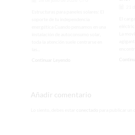
21 d
Estructuras para paneles solares: El
El carg
soporte de tu independencia
eléctri
energética Cuando pensamos en una
La movi
instalación de autoconsumo solar,
agigant
toda la atención suele centrarse en
encontr
las...
Contin
Continuar Leyendo
Añadir comentario
Lo siento, debes estar
conectado
para publicar un 