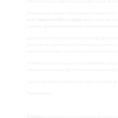
eléctricos, lo que significa que puedes cargar tu co
Si tenemos en cuenta todos los puntos anteriores 
no lo tiene deberíamos instalar uno
, es decir, inco
vivienda, aprovechando en todo momento la potencia
La potencia contratada dependerá de las necesidades
punto de recarga instalado. Si recargamos nuestro v
hará falta aumentar la potencia contratada de nuest
Si deseas más información y estas dudando sobre t
realizamos la instalación de forma adecuada, segur
Espero que te haya ayudado, un saludo y muchas gr
PuntoElectric
Etiquetas:
energía eléctrica
,
instalación de puntos 