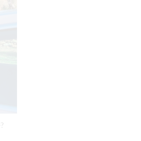
Normativas y Permisos
Novedades
Preguntas Frecuentes
ETIQUETAS
7.4kw
22kw
100% eléctrico
autoconsumo
autonomía
ayudas del gobierno
baterias solares
baterías
bicicleta eléctrica
e?
bicicletas eléctricas