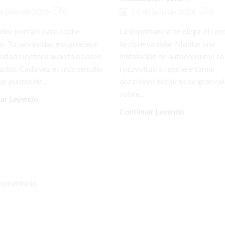
e julio de 2026
0
14 de julio de 2026
0
ador portátil para coche
La importancia de elegir el cer
co: Tu salvavidas en carretera
tu sistema solar Montar una
lidad eléctrica avanza a pasos
instalación de autoconsumo so
ados. Cada vez es más sencillo
fotovoltaico requiere tomar
ar puntos de...
decisiones técnicas de gran ca
sobre...
uar Leyendo
Continuar Leyendo
comentario.