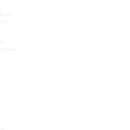
, o si
BUSCAR
lo y
BUSCAR
de
cipio no
ga
,