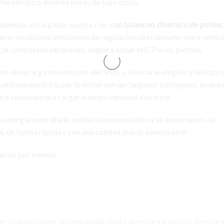
che eléctrico durante horas de bajo costo.
y además, el cargador cuenta con
con balanceo dinámico de potencia
rporar un sistema inteligente de regulación del consumo entre vehícu
 contratada sin que nos llegue a saltar el ICP o los plomos.
 de recarga del vehículo eléctrico y el horario elegido y del tipo 
ehículo eléctrico por la noche con un cargador inteligente, en prin
ra vivienda para cargar nuestro vehículo eléctrico.
u energía contratada, contacta con nosotros y te asesoramos, te
a, de forma rápida y con una calidad precio inmejorable
acias por leernos
de recarga
,
potencia contratada
,
punto de recarga
,
puntos de recar