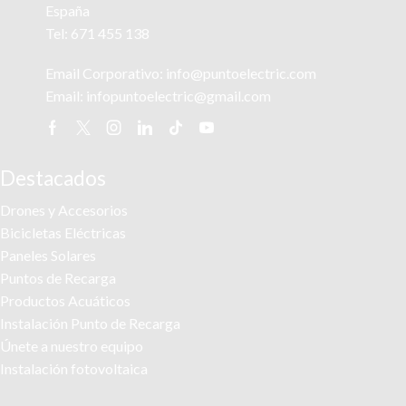
España
Tel:
671 455 138
Email Corporativo:
info@puntoelectric.com
Email:
infopuntoelectric@gmail.com
Facebook
Twitter
Instagram
Linkedin
Tik-
Youtube
tok
Destacados
Drones y Accesorios
Bicicletas Eléctricas
Paneles Solares
Puntos de Recarga
Productos Acuáticos
Instalación Punto de Recarga
Únete a nuestro equipo
Instalación fotovoltaica