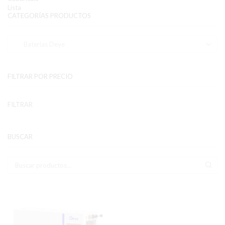
Lista
CATEGORÍAS PRODUCTOS
FILTRAR POR PRECIO
Pr
Pr
FILTRAR
mí
má
BUSCAR
Buscar:
BUS