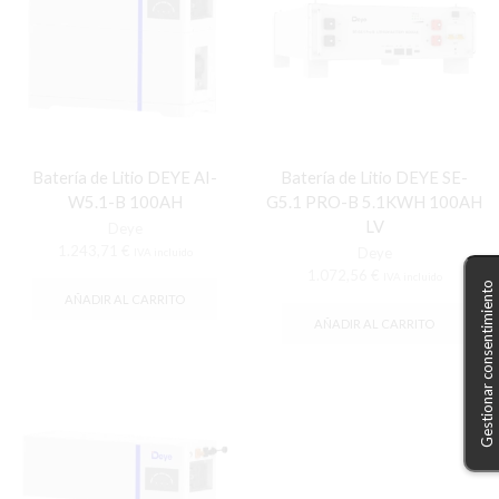
Batería de Litio DEYE AI-
Batería de Litio DEYE SE-
W5.1-B 100AH
G5.1 PRO-B 5.1KWH 100AH
LV
Deye
1.243,71
€
Deye
IVA incluido
1.072,56
€
IVA incluido
Gestionar consentimiento
AÑADIR AL CARRITO
AÑADIR AL CARRITO