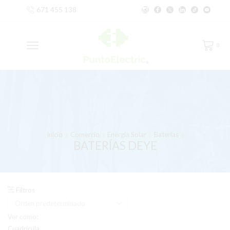
671 455 138
0
Inicio
Comercio
Energía Solar
Baterías
BATERÍAS DEYE
Filtros
Ver como:
Cuadrícula