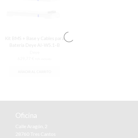
Kit BMS + Base y Cables para
Batería Deye AI-W5.1-B
Deye
629,77
€
IVA incluido
AÑADIR AL CARRITO
Oficina
Calle Aragón, 2
28760 Tres Cantos