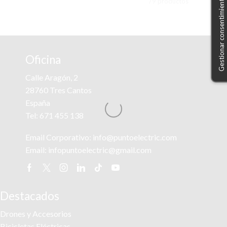
Gestionar consentimiento
79 productos
Oficina
Calle Aragón, 2
28760 Tres Cantos
España
Tel:
671 455 138
Email Corporativo:
info@puntoelectric.com
Email:
infopuntoelectric@gmail.com
Facebook
Twitter
Instagram
Linkedin
Tik-
Youtube
tok
Destacados
Drones y Accesorios
Bicicletas Eléctricas