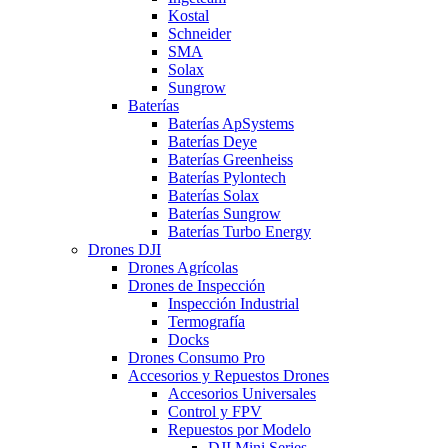
Kostal
Schneider
SMA
Solax
Sungrow
Baterías
Baterías ApSystems
Baterías Deye
Baterías Greenheiss
Baterías Pylontech
Baterías Solax
Baterías Sungrow
Baterías Turbo Energy
Drones DJI
Drones Agrícolas
Drones de Inspección
Inspección Industrial
Termografía
Docks
Drones Consumo Pro
Accesorios y Repuestos Drones
Accesorios Universales
Control y FPV
Repuestos por Modelo
DJI Mini Series