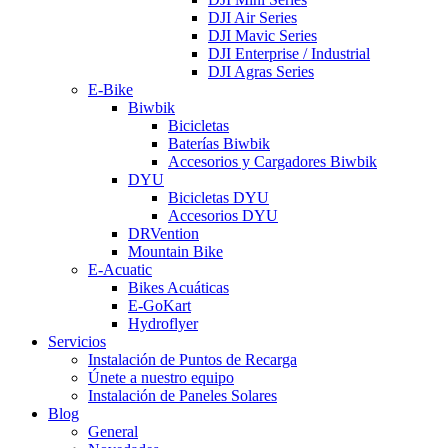
DJI Air Series
DJI Mavic Series
DJI Enterprise / Industrial
DJI Agras Series
E-Bike
Biwbik
Bicicletas
Baterías Biwbik
Accesorios y Cargadores Biwbik
DYU
Bicicletas DYU
Accesorios DYU
DRVention
Mountain Bike
E-Acuatic
Bikes Acuáticas
E-GoKart
Hydroflyer
Servicios
Instalación de Puntos de Recarga
Únete a nuestro equipo
Instalación de Paneles Solares
Blog
General