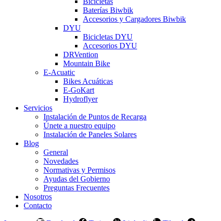
Bicicletas
Baterías Biwbik
Accesorios y Cargadores Biwbik
DYU
Bicicletas DYU
Accesorios DYU
DRVention
Mountain Bike
E-Acuatic
Bikes Acuáticas
E-GoKart
Hydroflyer
Servicios
Instalación de Puntos de Recarga
Únete a nuestro equipo
Instalación de Paneles Solares
Blog
General
Novedades
Normativas y Permisos
Ayudas del Gobierno
Preguntas Frecuentes
Nosotros
Contacto