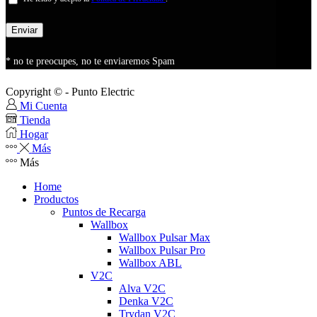
* no te preocupes, no te enviaremos Spam
Copyright ©
- Punto Electric
Mi Cuenta
Tienda
Hogar
Más
Más
Home
Productos
Puntos de Recarga
Wallbox
Wallbox Pulsar Max
Wallbox Pulsar Pro
Wallbox ABL
V2C
Alva V2C
Denka V2C
Trydan V2C