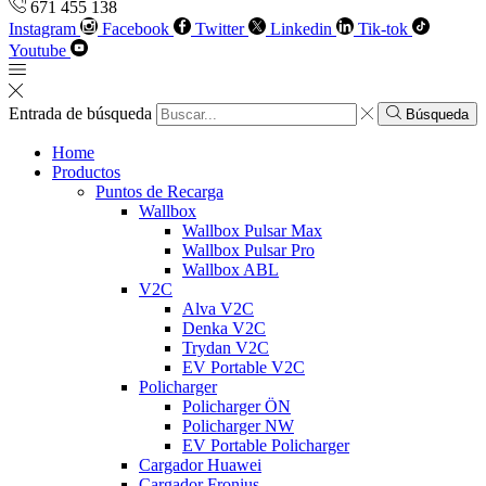
671 455 138
Instagram
Facebook
Twitter
Linkedin
Tik-tok
Youtube
Entrada de búsqueda
Búsqueda
Home
Productos
Puntos de Recarga
Wallbox
Wallbox Pulsar Max
Wallbox Pulsar Pro
Wallbox ABL
V2C
Alva V2C
Denka V2C
Trydan V2C
EV Portable V2C
Policharger
Policharger ÖN
Policharger NW
EV Portable Policharger
Cargador Huawei
Cargador Fronius