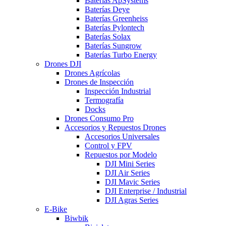
Baterías ApSystems
Baterías Deye
Baterías Greenheiss
Baterías Pylontech
Baterías Solax
Baterías Sungrow
Baterías Turbo Energy
Drones DJI
Drones Agrícolas
Drones de Inspección
Inspección Industrial
Termografía
Docks
Drones Consumo Pro
Accesorios y Repuestos Drones
Accesorios Universales
Control y FPV
Repuestos por Modelo
DJI Mini Series
DJI Air Series
DJI Mavic Series
DJI Enterprise / Industrial
DJI Agras Series
E-Bike
Biwbik