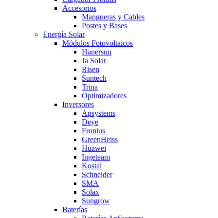
Accesorios
Mangueras y Cables
Postes y Bases
Energía Solar
Módulos Fotovoltaicos
Hanersun
Ja Solar
Risen
Suntech
Trina
Optimizadores
Inversores
Apsystems
Deye
Fronius
GreenHeiss
Huawei
Ingeteam
Kostal
Schneider
SMA
Solax
Sungrow
Baterías