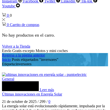
Instagram
Facebook
Twitter
Linkedin
Tik-tok
Youtube
0
0
0
Carrito de compras
No hay productos en el carro.
Volver a la Tienda
Envío Gratis excepto Motos y mini coches
Regresa a la página anterior
Inicio
Posts etiquetados "inversores"
Etiqueta:inversores
General
Leer más
Últimas innovaciones en Energía Solar
21 de octubre de 2025
/
299
/
0
La energía solar está evolucionando rápidamente, impulsada por la