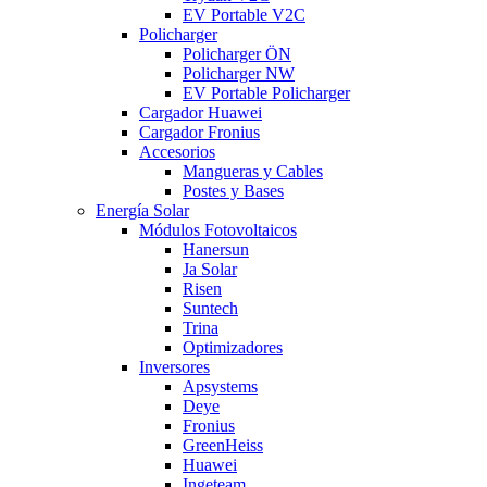
EV Portable V2C
Policharger
Policharger ÖN
Policharger NW
EV Portable Policharger
Cargador Huawei
Cargador Fronius
Accesorios
Mangueras y Cables
Postes y Bases
Energía Solar
Módulos Fotovoltaicos
Hanersun
Ja Solar
Risen
Suntech
Trina
Optimizadores
Inversores
Apsystems
Deye
Fronius
GreenHeiss
Huawei
Ingeteam