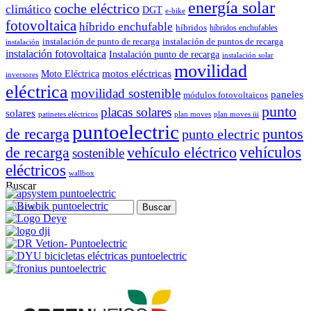
energía solar
coche eléctrico
climático
DGT
e-bike
fotovoltaica
híbrido enchufable
híbridos
híbridos enchufables
instalación de punto de recarga
instalación de puntos de recarga
instalación
instalación fotovoltaica
Instalación punto de recarga
instalación solar
movilidad
motos eléctricas
Moto Eléctrica
inversores
eléctrica
movilidad sostenible
paneles
módulos fotovoltaicos
punto
placas solares
solares
patinetes eléctricos
plan moves
plan moves iii
puntoelectric
de recarga
puntos
punto electric
vehículos
de recarga
vehículo eléctrico
sostenible
eléctricos
wallbox
Buscar
Buscar