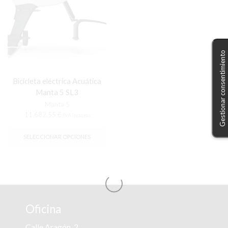
Gestionar consentimiento
Bicicleta eléctrica Acuática
Manta 5 SL3
Manta 5
11.682,55
€
IVA incluido
SELECCIONAR OPCIONES
Oficina
Calle Aragón, 2