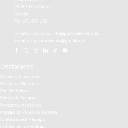
28760 Tres Cantos
España
Tel:
671 455 138
Email Corporativo:
info@puntoelectric.com
Email:
infopuntoelectric@gmail.com
Facebook
Twitter
Instagram
Linkedin
Tik-
Youtube
tok
Destacados
Drones y Accesorios
Bicicletas Eléctricas
Paneles Solares
Puntos de Recarga
Productos Acuáticos
Instalación Punto de Recarga
Únete a nuestro equipo
Instalación fotovoltaica