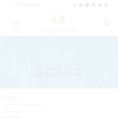
671 455 138
0
Inicio
Comercio
E-Acuatic
BIKES ACUÁTICAS
Filtros
Ver como:
Cuadrícula