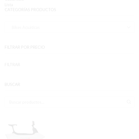
Lista
CATEGORÍAS PRODUCTOS
FILTRAR POR PRECIO
Pr
Pr
FILTRAR
mí
má
BUSCAR
Buscar:
BUS