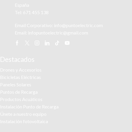
España
Tel:
671 455 138
Email Corporativo:
info@puntoelectric.com
Email:
infopuntoelectric@gmail.com
Facebook
Twitter
Instagram
Linkedin
Tik-
Youtube
tok
Destacados
Drones y Accesorios
Bicicletas Eléctricas
Paneles Solares
Puntos de Recarga
Productos Acuáticos
Instalación Punto de Recarga
Únete a nuestro equipo
Instalación fotovoltaica