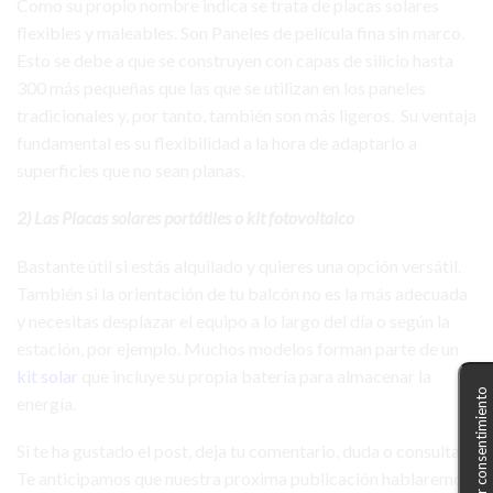
Como su propio nombre indica se trata de placas solares
flexibles y maleables. Son Paneles de película fina sin marco.
Esto se debe a que se construyen con capas de silicio hasta
300 más pequeñas que las que se utilizan en los paneles
tradicionales y, por tanto, también son más ligeros. Su ventaja
fundamental es su flexibilidad a la hora de adaptarlo a
superficies que no sean planas.
2) Las Placas solares portátiles o kit fotovoltaico
Bastante útil si estás alquilado y quieres una opción versátil.
También si la orientación de tu balcón no es la más adecuada
y necesitas desplazar el equipo a lo largo del día o según la
estación, por ejemplo. Muchos modelos forman parte de un
kit solar
que incluye su propia batería para almacenar la
Gestionar consentimiento
energía.
Si te ha gustado el post, deja tu comentario, duda o consulta.
Te anticipamos que nuestra proxima publicación hablaremos