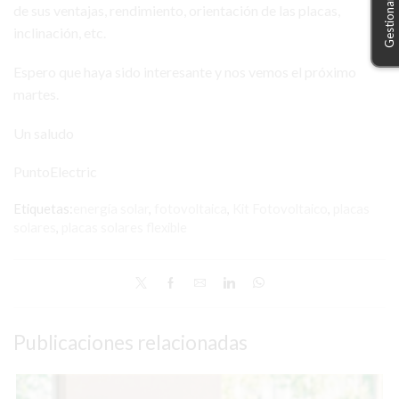
de sus ventajas, rendimiento, orientación de las placas,
inclinación, etc.
Espero que haya sido interesante y nos vemos el próximo
martes.
Un saludo
PuntoElectric
Etiquetas:
energía solar
,
fotovoltaica
,
Kit Fotovoltaico
,
placas
solares
,
placas solares flexible
Publicaciones relacionadas