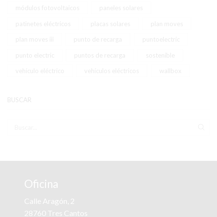
módulos fotovoltaicos
paneles solares
patinetes eléctricos
placas solares
plan moves
plan moves iii
punto de recarga
puntoelectric
punto electric
puntos de recarga
sostenible
vehículo eléctrico
vehículos eléctricos
wallbox
BUSCAR
BUS
Oficina
Calle Aragón, 2
28760 Tres Cantos