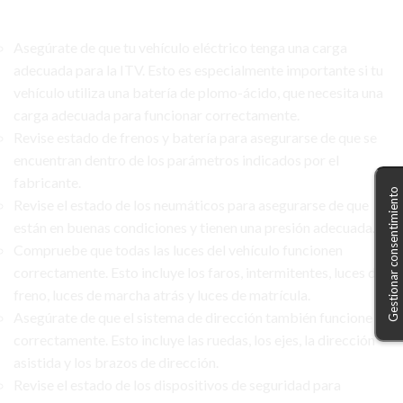
Asegúrate de que tu vehículo eléctrico tenga una carga
adecuada para la ITV. Esto es especialmente importante si tu
vehículo utiliza una batería de plomo-ácido, que necesita una
carga adecuada para funcionar correctamente.
Revise estado de frenos y batería para asegurarse de que se
encuentran dentro de los parámetros indicados por el
fabricante.
Gestionar consentimiento
Revise el estado de los neumáticos para asegurarse de que
están en buenas condiciones y tienen una presión adecuada.
Compruebe que todas las luces del vehículo funcionen
correctamente. Esto incluye los faros, intermitentes, luces de
freno, luces de marcha atrás y luces de matrícula.
Asegúrate de que el sistema de dirección también funcione
correctamente. Esto incluye las ruedas, los ejes, la dirección
asistida y los brazos de dirección.
Revise el estado de los dispositivos de seguridad para