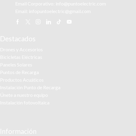
Email Corporativo:
info@puntoelectric.com
Email:
infopuntoelectric@gmail.com
Facebook
Twitter
Instagram
Linkedin
Tik-
Youtube
tok
Destacados
Drones y Accesorios
Bicicletas Eléctricas
Paneles Solares
Puntos de Recarga
Productos Acuáticos
Instalación Punto de Recarga
Únete a nuestro equipo
Instalación fotovoltaica
Información