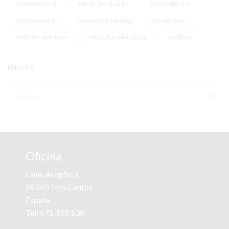
plan moves iii
punto de recarga
puntoelectric
punto electric
puntos de recarga
sostenible
vehículo eléctrico
vehículos eléctricos
wallbox
BUSCAR
BUS
Oficina
Calle Aragón, 2
28760 Tres Cantos
España
Tel:
671 455 138