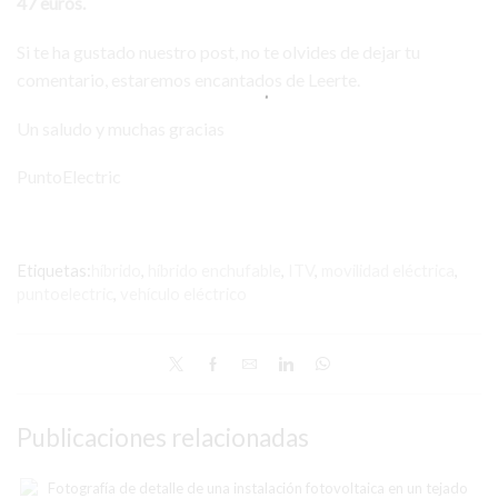
47 euros.
Si te ha gustado nuestro post, no te olvides de dejar tu
comentario, estaremos encantados de Leerte.
Un saludo y muchas gracias
PuntoElectric
Etiquetas:
híbrido
,
híbrido enchufable
,
ITV
,
movilidad eléctrica
,
puntoelectric
,
vehículo eléctrico
Publicaciones relacionadas