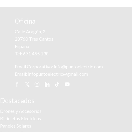
Oficina
Calle Aragón, 2
28760 Tres Cantos
España
Tel:
671 455 138
Email Corporativo:
info@puntoelectric.com
Email:
infopuntoelectric@gmail.com
Facebook
Twitter
Instagram
Linkedin
Tik-
Youtube
tok
Destacados
Drones y Accesorios
Bicicletas Eléctricas
Paneles Solares