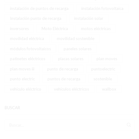
instalación de puntos de recarga
instalación fotovoltaica
Instalación punto de recarga
instalación solar
inversores
Moto Eléctrica
motos eléctricas
movilidad eléctrica
movilidad sostenible
módulos fotovoltaicos
paneles solares
patinetes eléctricos
placas solares
plan moves
plan moves iii
punto de recarga
puntoelectric
punto electric
puntos de recarga
sostenible
vehículo eléctrico
vehículos eléctricos
wallbox
BUSCAR
BUS