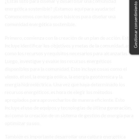
¿Estás listo para diseñar y desarrollar una comunidad
Gestionar consentimiento
energética sostenible? ¡Estamos aquí para ayudarte!
Comencemos con los pasos básicos para diseñar una
comunidad energética sostenible.
Primero, comienza con la creación de un plan de acción. Esto
incluye identificar los objetivos y metas de la comunidad, así
como los recursos y requisitos necesarios para alcanzarlas.
Luego, investigue y evalúe los recursos energéticos
disponibles para la comunidad. Esto incluye cosas como el
viento, el sol, la energía eólica, la energía geotérmica y la
energía hidroeléctrica. Una vez que haya determinado los
recursos energéticos, es hora de elegir los métodos
apropiados para aprovecharlos de manera eficiente. Esto
incluye el uso de equipos y tecnologías de última generación,
así como la creación de un sistema de gestión de energía para
optimizar su uso.
También es importante desarrollar una cultura energética