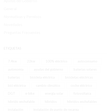
Ayudas del Gobierno
General
Normativas y Permisos
Novedades
Preguntas Frecuentes
ETIQUETAS
7.4kw
22kw
100% eléctrico
autoconsumo
autonomía
ayudas del gobierno
baterias solares
baterías
bicicleta eléctrica
bicicletas eléctricas
bici eléctrica
cambio climático
coche eléctrico
DGT
e-bike
energía solar
fotovoltaica
híbrido enchufable
híbridos
híbridos enchufables
instalación
instalación de punto de recarga