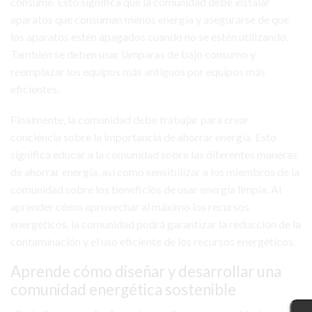
consume. Esto significa que la comunidad debe instalar
aparatos que consuman menos energía y asegurarse de que
los aparatos estén apagados cuando no se estén utilizando.
También se deben usar lámparas de bajo consumo y
reemplazar los equipos más antiguos por equipos más
eficientes.
Finalmente, la comunidad debe trabajar para crear
conciencia sobre la importancia de ahorrar energía. Esto
significa educar a la comunidad sobre las diferentes maneras
de ahorrar energía, así como sensibilizar a los miembros de la
comunidad sobre los beneficios de usar energía limpia. Al
aprender cómo aprovechar al máximo los recursos
energéticos, la comunidad podrá garantizar la reducción de la
contaminación y el uso eficiente de los recursos energéticos.
Aprende cómo diseñar y desarrollar una
comunidad energética sostenible