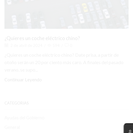
¿Quieres un coche eléctrico chino?
2 de abril de 2024
/
594
/
0
¿Quieres un coche eléctrico chino? Date prisa, a partir de
otoño serán un 20 por ciento más caro. A finales del pasado
verano, se supo...
Continuar Leyendo
CATEGORIAS
Ayudas del Gobierno
General