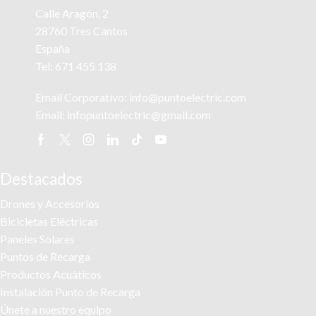
Calle Aragón, 2
28760 Tres Cantos
España
Tel:
671 455 138
Email Corporativo:
info@puntoelectric.com
Email:
infopuntoelectric@gmail.com
Facebook
Twitter
Instagram
Linkedin
Tik-
Youtube
tok
Destacados
Drones y Accesorios
Bicicletas Eléctricas
Paneles Solares
Puntos de Recarga
Productos Acuáticos
Instalación Punto de Recarga
Únete a nuestro equipo