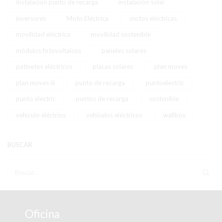
Instalación punto de recarga
instalación solar
inversores
Moto Eléctrica
motos eléctricas
movilidad eléctrica
movilidad sostenible
módulos fotovoltaicos
paneles solares
patinetes eléctricos
placas solares
plan moves
plan moves iii
punto de recarga
puntoelectric
punto electric
puntos de recarga
sostenible
vehículo eléctrico
vehículos eléctricos
wallbox
BUSCAR
BUS
Oficina