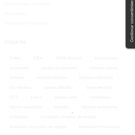
Gestionar consentimiento
Normativas y Permisos
Novedades
Preguntas Frecuentes
ETIQUETAS
7.4kw
22kw
100% eléctrico
autoconsumo
autonomía
ayudas del gobierno
baterias solares
baterías
bicicleta eléctrica
bicicletas eléctricas
bici eléctrica
cambio climático
coche eléctrico
DGT
e-bike
energía solar
fotovoltaica
híbrido enchufable
híbridos
híbridos enchufables
instalación
instalación de punto de recarga
instalación de puntos de recarga
instalación fotovoltaica