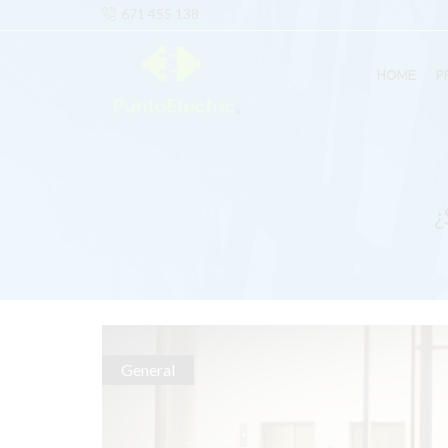
671 455 138
HOME
P
¿
General