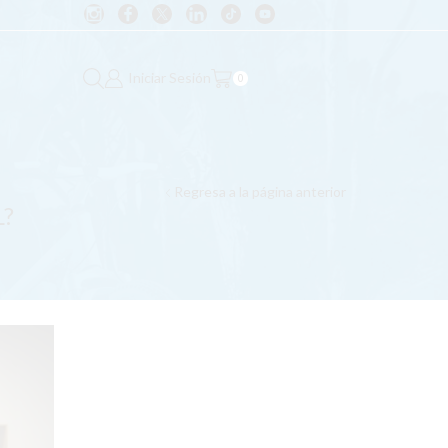
Iniciar Sesión
0
Regresa a la página anterior
L?
CATEGORIAS
Ayudas del Gobierno
General