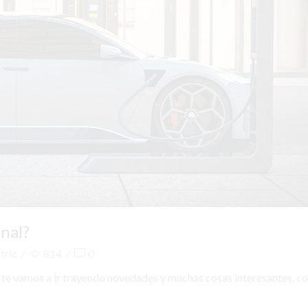
onal?
tric
/
814
/
0
te vamos a ir trayendo novedades y muchas cosas interesantes, c