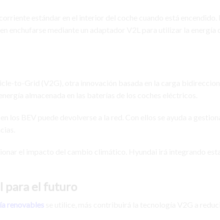
orriente estándar en el interior del coche cuando está encendido. 
den enchufarse mediante un adaptador V2L para utilizar la energía d
cle-to-Grid (V2G), otra innovación basada en la carga bidireccion
 energía almacenada en las baterías de los coches eléctricos.
en los BEV puede devolverse a la red. Con ellos se ayuda a gestiona
cias.
tionar el impacto del cambio climático. Hyundai irá integrando est
 para el futuro
ía renovables
se utilice, más contribuirá la tecnología V2G a reduci