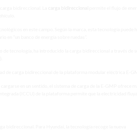
carga bidireccional. La
carga bidireccional
permite el flujo de ene
ehículo.
cnológicos en este campo. Según la marca, esta tecnología puede 
rio en “un banco de energía sobre ruedas”.
 de tecnología, ha introducido la carga bidireccional a través de 
).
ad de carga bidireccional de la
plataforma modular eléctrica E-G
n cargarse en un sentido, el sistema de carga de la E-GMP ofrece m
 Integrada (ICCU)
de la plataforma permite que la electricidad fluy
ga bidireccional. Para Hyundai, la tecnología recoge la nueva