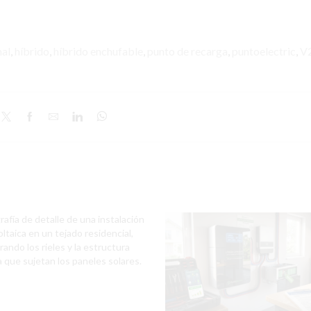
nal
,
híbrido
,
híbrido enchufable
,
punto de recarga
,
puntoelectric
,
V