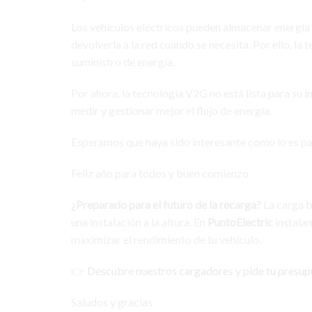
Los vehículos eléctricos pueden almacenar energía de
devolverla a la red cuando se necesita. Por ello, l
suministro de energía.
Por ahora, la tecnología V2G no está lista para su 
medir y gestionar mejor el flujo de energía.
Esperamos que haya sido interesante como lo es par
Feliz año para todos y buen comienzo
¿Preparado para el futuro de la recarga?
La carga b
una instalación a la altura. En
PuntoElectric
instalam
maximizar el rendimiento de tu vehículo.
👉
Descubre nuestros cargadores y pide tu presu
Saludos y gracias