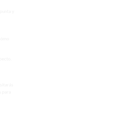
 punta y
BUSCAR
BUSCAR
 cómo
pecto.
sitarás
s para