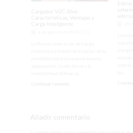
Estruc
solare
Cargador V2C Alva:
adecu
Características, Ventajas y
Carga Inteligente
28 d
4 de agosto de 2026
0
Estruct
soporte
La Nueva Generación de Carga
energét
Doméstica e Industrial El sector de la
instala
movilidad eléctrica avanza a pasos
toda la
agigantados. La eficiencia y la
las...
conectividad definen la...
Contin
Continuar Leyendo
Añadir comentario
Lo siento, debes estar
conectado
para publicar un 