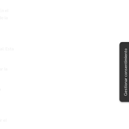
motos eléctricas
En el
movilidad eléctrica
e la
movilidad sostenible
módulos fotovoltaicos
paneles solares
al. Esta
Gestionar consentimiento
patinetes eléctricos
placas solares
plan moves
r la
plan moves iii
punto de recarga
a
puntoelectric
punto electric
puntos de recarga
sostenible
vehículo eléctrico
r el
vehículos eléctricos
wallbox