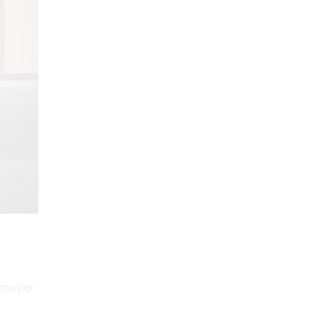
Normativas y Permisos
Novedades
Preguntas Frecuentes
ETIQUETAS
7.4kw
22kw
100% eléctrico
autoconsumo
autonomía
ayudas del gobierno
baterias solares
baterías
bicicleta eléctrica
omo por
bicicletas eléctricas