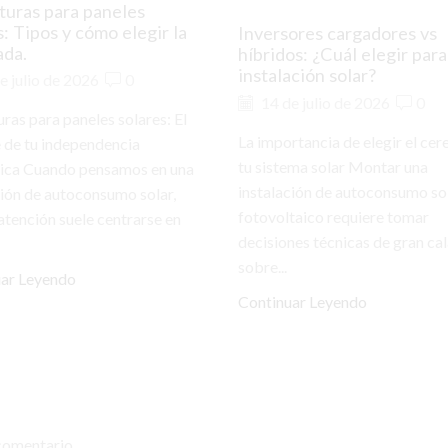
turas para paneles
s: Tipos y cómo elegir la
Inversores cargadores vs
ada.
híbridos: ¿Cuál elegir para
instalación solar?
e julio de 2026
0
14 de julio de 2026
0
uras para paneles solares: El
La importancia de elegir el cer
 de tu independencia
tu sistema solar Montar una
ica Cuando pensamos en una
instalación de autoconsumo so
ción de autoconsumo solar,
fotovoltaico requiere tomar
 atención suele centrarse en
decisiones técnicas de gran ca
sobre...
uar Leyendo
Continuar Leyendo
comentario.