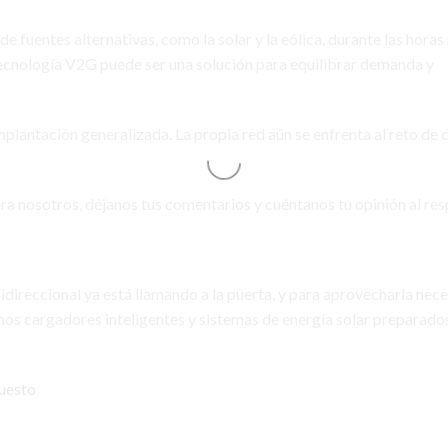
 fuentes alternativas, como la solar y la eólica, durante las horas
a tecnología V2G puede ser una solución para equilibrar demanda y
implantación generalizada. La propia red aún se enfrenta al reto de
a nosotros, déjanos tus comentarios y cuéntanos tu opinión al res
idireccional ya está llamando a la puerta, y para aprovecharla nece
os cargadores inteligentes y sistemas de energía solar preparado
puesto