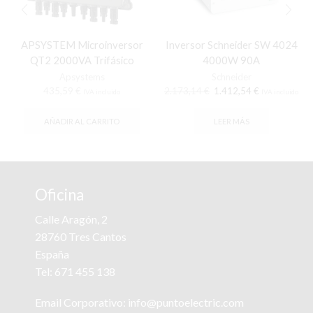
APSYSTEM Microinversor
Inversor Schneider SW 4024
QT2 2000VA Trifásico
4000W 90A
Apsystems
Schneider
El
El
435,59
€
2.173,14
€
1.412,54
€
IVA incluido
IVA incluido
precio
precio
original
actual
AÑADIR AL CARRITO
LEER MÁS
era:
es:
2.173,14 €.
1.412,54 €.
Oficina
Calle Aragón, 2
28760 Tres Cantos
España
Tel:
671 455 138
Email Corporativo:
info@puntoelectric.com