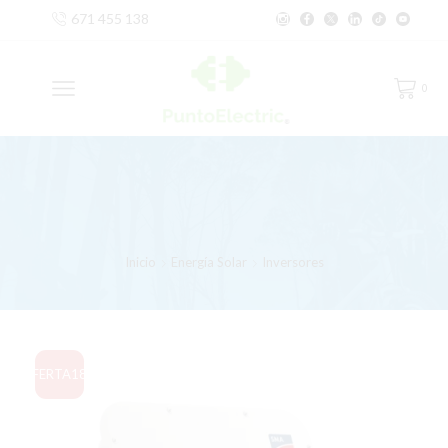
671 455 138
0
Inicio
Energía Solar
Inversores
OFERTA
18%