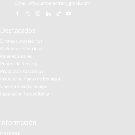
Email:
infopuntoelectric@gmail.com
Facebook
Twitter
Instagram
Linkedin
Tik-
Youtube
tok
Destacados
Drones y Accesorios
Bicicletas Eléctricas
Paneles Solares
Puntos de Recarga
Productos Acuáticos
Instalación Punto de Recarga
Únete a nuestro equipo
Instalación fotovoltaica
Información
Nosotros