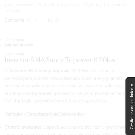
paneles solares
,
PuntoElectric
,
SMA
,
STPX
,
Sunny Tripower x
,
trifásico
Comparte:
Descripción
Valoraciones (0)
Descripción
Inversor SMA Sunny Tripower X 20kw
El
Inversor SMA Sunny Tripower X 20kw
es la solución
perfecta para plantas fotovoltaicas industriales y grandes
instalaciones privadas. Gracias a su acceso directo integrado
Gestionar consentimiento
al
Sunny Portal powered by ennexOS
, te permite centralizar y
facilitar toda la gestión energética de tu proyecto.
Ventajas y Características Destacadas:
Control avanzado:
Capacidad para monitorizar y gestionar
simultáneamente hasta 5 inversores SMA (máx. 135 kVA) y