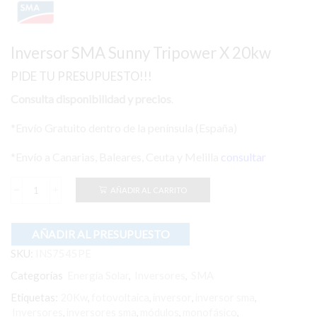
era:
es:
3.133,90 €.
2.566,83 €.
Inversor SMA Sunny Tripower X 20kw
PIDE TU PRESUPUESTO!!!
Consulta disponibilidad y precios
.
*Envío Gratuito dentro de la península (España)
*Envío a Canarias, Baleares, Ceuta y Melilla
consultar
AÑADIR AL CARRITO
Inversor
SMA
Sunny
Tripower
AÑADIR AL PRESUPUESTO
X
SKU:
INS7545PE
20kw
cantidad
Categorías
Energía Solar
,
Inversores
,
SMA
Etiquetas:
20Kw
,
fotovoltaica
,
inversor
,
inversor sma
,
Inversores
,
inversores sma
,
módulos
,
monofásico
,