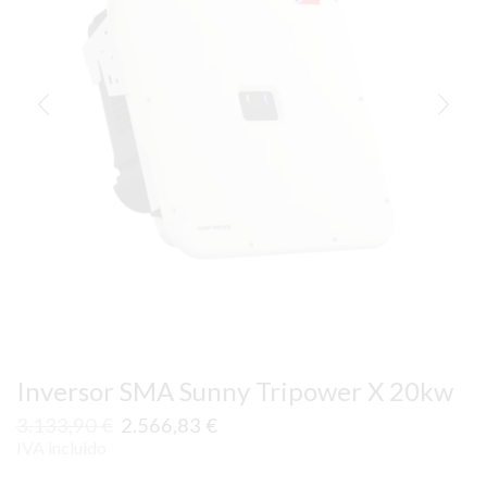
Inversor SMA Sunny Tripower X 20kw
El
El
3.133,90
€
2.566,83
€
precio
precio
IVA incluido
original
actual