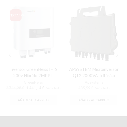
OFERTA
47%
Inversor GreenHeiss IH 6
APSYSTEM Microinversor
230v Híbrido 2MPPT
QT2 2000VA Trifásico
GreenHeiss
Apsystems
El
El
2.744,28
€
1.441,14
€
435,59
€
IVA incluido
IVA incluido
precio
precio
original
actual
AÑADIR AL CARRITO
AÑADIR AL CARRITO
era:
es:
2.744,28 €.
1.441,14 €.