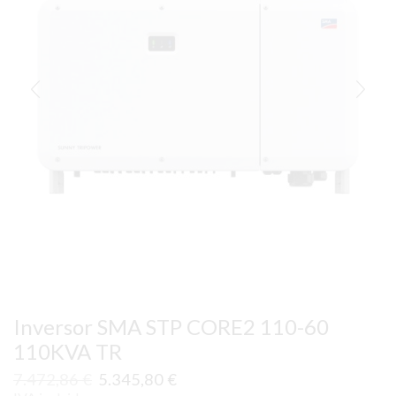
Inversor SMA STP CORE2 110-60
110KVA TR
El
El
7.472,86
€
5.345,80
€