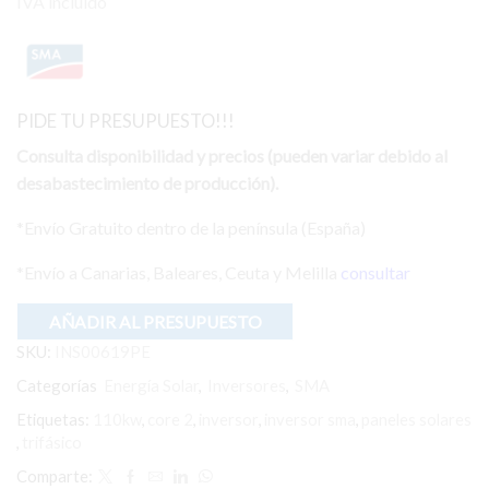
precio
precio
IVA incluido
original
actual
era:
es:
7.472,86 €.
5.345,80 €.
PIDE TU PRESUPUESTO!!!
Consulta disponibilidad y precios (pueden variar debido al
desabastecimiento de producción).
*Envío Gratuito dentro de la península (España)
*Envío a Canarias, Baleares, Ceuta y Melilla
consultar
AÑADIR AL PRESUPUESTO
SKU:
INS00619PE
Categorías
Energía Solar
,
Inversores
,
SMA
Etiquetas:
110kw
,
core 2
,
inversor
,
inversor sma
,
paneles solares
,
trifásico
Comparte: