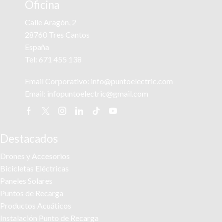
Oficina
Calle Aragón, 2
28760 Tres Cantos
España
Tel:
671 455 138
Email Corporativo:
info@puntoelectric.com
Email:
infopuntoelectric@gmail.com
Facebook
Twitter
Instagram
Linkedin
Tik-
Youtube
tok
Destacados
Drones y Accesorios
Bicicletas Eléctricas
Paneles Solares
Puntos de Recarga
Productos Acuáticos
Instalación Punto de Recarga