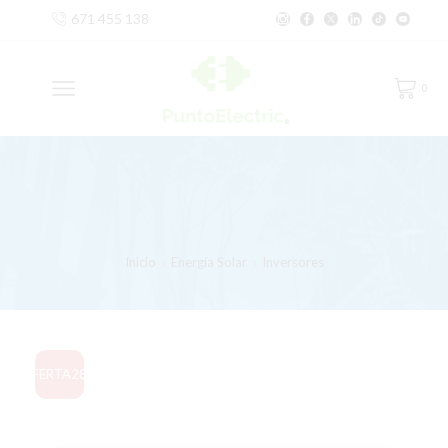
671 455 138
0
Inicio
Energía Solar
Inversores
OFERTA
28%