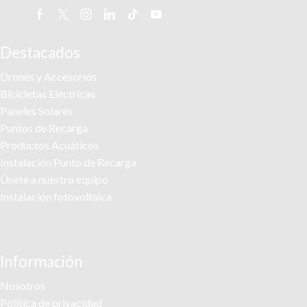
Facebook
Twitter
Instagram
Linkedin
Tik-
Youtube
tok
Destacados
Drones y Accesorios
Bicicletas Eléctricas
Paneles Solares
Puntos de Recarga
Productos Acuáticos
Instalación Punto de Recarga
Únete a nuestro equipo
Instalación fotovoltaica
Información
Nosotros
Política de privacidad