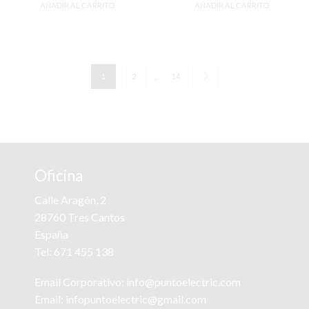
original
actual
original
actual
AÑADIR AL CARRITO
AÑADIR AL CARRITO
era:
es:
era:
es:
1.749,66 €.
978,35 €.
2.473,66 €.
1.226,39 €.
…
1
2
14
Oficina
Calle Aragón, 2
28760 Tres Cantos
España
Tel:
671 455 138
Email Corporativo:
info@puntoelectric.com
Email:
infopuntoelectric@gmail.com