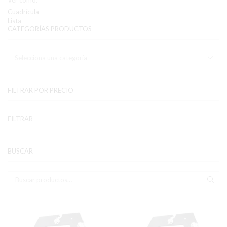
Ver como:
Cuadrícula
Lista
CATEGORÍAS PRODUCTOS
FILTRAR POR PRECIO
Pr
Pr
FILTRAR
mí
má
BUSCAR
Buscar:
BUS