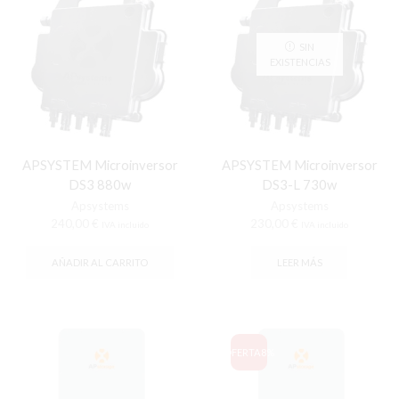
SIN
EXISTENCIAS
APSYSTEM Microinversor
APSYSTEM Microinversor
DS3 880w
DS3-L 730w
Apsystems
Apsystems
240,00
€
230,00
€
IVA incluido
IVA incluido
AÑADIR AL CARRITO
LEER MÁS
OFERTA
8%