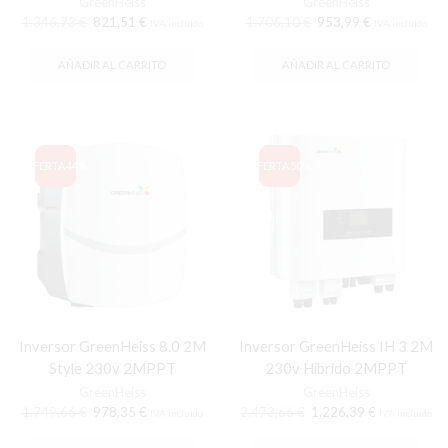
GreenHeiss
GreenHeiss
El
El
El
El
1.346,73
€
821,51
€
1.706,10
€
953,99
€
IVA incluido
IVA incluido
precio
precio
precio
precio
original
actual
original
actual
AÑADIR AL CARRITO
AÑADIR AL CARRITO
era:
es:
era:
es:
1.346,73 €.
821,51 €.
1.706,10 €.
953,99 €.
OFERTA
44%
OFERTA
50%
Inversor GreenHeiss 8.0 2M
Inversor GreenHeiss IH 3 2M
Style 230v 2MPPT
230v Híbrido 2MPPT
GreenHeiss
GreenHeiss
El
El
El
El
1.749,66
€
978,35
€
2.473,66
€
1.226,39
€
IVA incluido
IVA incluido
precio
precio
precio
precio