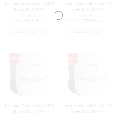
Inversor GreenHeiss 4.0 2M
Inversor GreenHeiss 5.0 2M
Style 230v 2MPPT
Style 230v 2MPPT
GreenHeiss
GreenHeiss
El
El
El
El
1.147,08
€
699,72
€
1.266,87
€
772,79
€
IVA incluido
IVA incluido
precio
precio
precio
precio
original
actual
original
actual
AÑADIR AL CARRITO
AÑADIR AL CARRITO
era:
es:
era:
es:
1.147,08 €.
699,72 €.
1.266,87 €.
772,79 €.
OFERTA
39%
OFERTA
44%
Inversor GreenHeiss 6.0 2M
Inversor GreenHeiss 7.0 2M
Style 230v 2MPPT
Style 230v 2MPPT