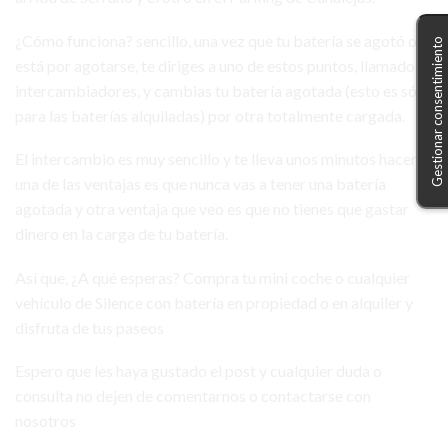
¿Cómo funciona? sencillo, una vez que tu batería se agotó o
Gestionar consentimiento
está por agotarse, te diriges a uno de estos puntos, llamados
intercambiadores, y cambias tu batería agotada (esto es sólo
para las baterías alquiladas) por otra totalmente cargada.
El intercambio es muy sencillo y te lleva unos minutos hacerlo,
una de las ventajas es que nunca vas a tener una batería
agotada y otra ventaja que veo es que no tienes que gastar
dinero en la carga de tu batería.
Así que, ¿A qué esperas? Compra tu mini coche o cualquier
vehículo de Silence con batería en propiedad o en alquiler y
disfruta de tus paseos
Espero que les haya gustado el post y cualquier duda o
consulta no dejen de comentarnos o contactarse con
nosotros