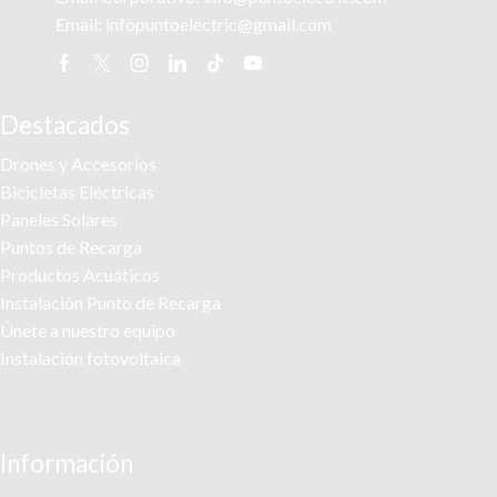
Email:
infopuntoelectric@gmail.com
Facebook
Twitter
Instagram
Linkedin
Tik-
Youtube
tok
Destacados
Drones y Accesorios
Bicicletas Eléctricas
Paneles Solares
Puntos de Recarga
Productos Acuáticos
Instalación Punto de Recarga
Únete a nuestro equipo
Instalación fotovoltaica
Información