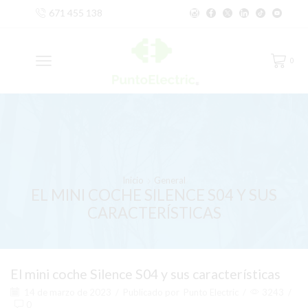
671 455 138
0
Inicio
General
EL MINI COCHE SILENCE S04 Y SUS
CARACTERÍSTICAS
El mini coche Silence S04 y sus características
14 de marzo de 2023
/
Publicado por
Punto Electric
/
3243
/
0