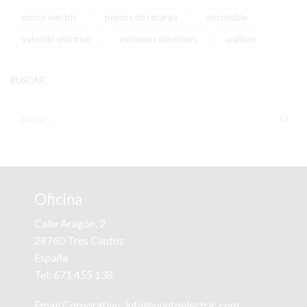
punto electric
puntos de recarga
sostenible
vehículo eléctrico
vehículos eléctricos
wallbox
BUSCAR
BUS
Oficina
Calle Aragón, 2
28760 Tres Cantos
España
Tel:
671 455 138
Email Corporativo:
info@puntoelectric.com