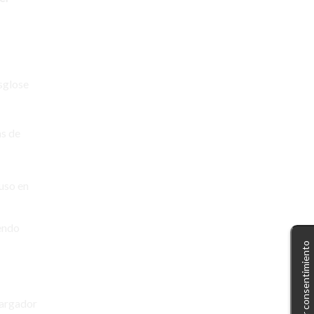
motos eléctricas
movilidad eléctrica
movilidad sostenible
módulos fotovoltaicos
esglose
paneles solares
patinetes eléctricos
as de
placas solares
plan moves
plan moves iii
luso en
punto de recarga
puntoelectric
punto electric
iendo
Gestionar consentimiento
puntos de recarga
sostenible
vehículo eléctrico
vehículos eléctricos
wallbox
cargador