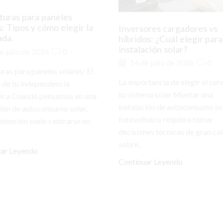
turas para paneles
s: Tipos y cómo elegir la
Inversores cargadores vs
ada.
híbridos: ¿Cuál elegir para
instalación solar?
e julio de 2026
0
14 de julio de 2026
0
uras para paneles solares: El
La importancia de elegir el cer
 de tu independencia
tu sistema solar Montar una
ica Cuando pensamos en una
instalación de autoconsumo so
ción de autoconsumo solar,
fotovoltaico requiere tomar
 atención suele centrarse en
decisiones técnicas de gran ca
sobre...
uar Leyendo
Continuar Leyendo