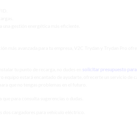
FID.
cargas.
ra una gestión energética más eficiente.
ución más avanzada para tu empresa, V2C Trydan y Trydan Pro ofre
nstalar tu punto de recarga, no dudes en
solicitar presupuesto para
o equipo estará encantado de ayudarte, ofrecerte un servicio de c
 para que no tengas problemas en el futuro.
ya que para consulta sugerencias o dudas.
 dos cargadores para vehículo eléctrico.