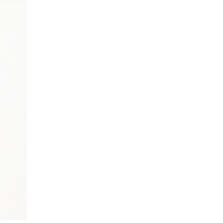
Normativas y Permisos
Novedades
Preguntas Frecuentes
ETIQUETAS
7.4kw
22kw
100% eléctrico
autoconsumo
autonomía
ayudas del gobierno
baterias solares
baterías
bicicleta eléctrica
bicicletas eléctricas