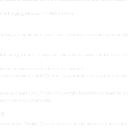
 EcoCharging, Modbus TCP&HTTP, etc
inadas, principalmente, a su uso en empresas. A continuación, un d
entificar y gestionar la carga por múltiples usuarios mediante tarjet
instalada para acceder a Internet al instante.
nternet mediante cable Ethernet, asegurando acceso a Internet inc
n usuario particular, Trydan Pro permite la gestión compartida, s
esas o centros comerciales.
ro
cada modelo.
Trydan
: Es perfecto para particulares que buscan un 