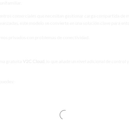
unifamiliar.
 centros comerciales que necesitan gestionar carga compartida de 
 avanzadas, este modelo se convierte en una solución clave para en
rnos privados con problemas de conectividad.
rma gratuita
V2C Cloud
, lo que añade un nivel adicional de control y
 puedes: