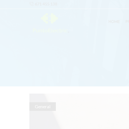
671 455 138
HOME
P
General