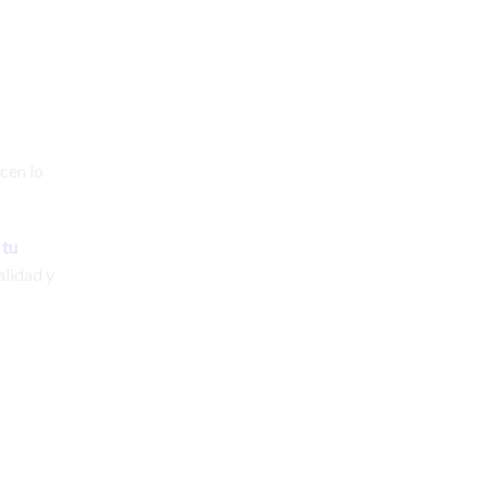
cen lo
 tu
alidad y