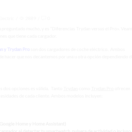
lectric
/
2889
/
0
 preguntado mucho, y es “Diferencias Trydan versus el Pro». Vea
ones que tiene cada cargador.
n y Trydan Pro
son dos cargadores de coche eléctrico. Ambos
ede hacer que nos decantemos por una u otra opción dependiendo d
s dos opciones es válida. Tanto
Trydan
como
Trydan Pro
ofrecen
cesidades de cada cliente. Ambos modelos incluyen:
Google Home y
Home Assistant)
cargador al detectar tu smartwatch, pulsera de actividad o incluso 