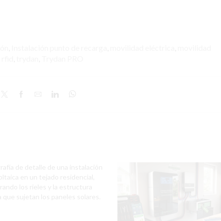
ión
,
Instalación punto de recarga
,
movilidad eléctrica
,
movilidad
 rfid
,
trydan
,
Trydan PRO