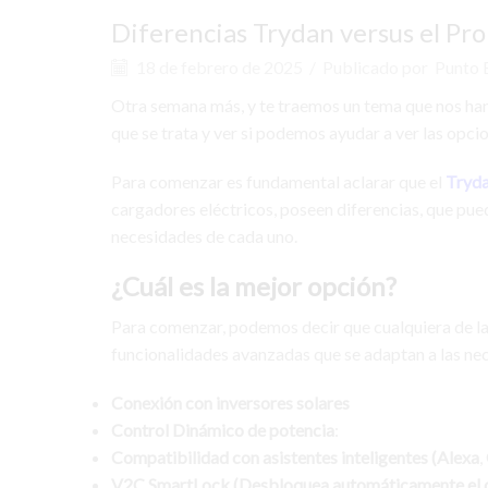
Diferencias Trydan versus el Pro
18 de febrero de 2025
/
Publicado por
Punto E
Otra semana más, y te traemos un tema que nos han
que se trata y ver si podemos ayudar a ver las opci
Para comenzar es fundamental aclarar que el
Tryda
cargadores eléctricos, poseen diferencias, que pu
necesidades de cada uno.
¿Cuál es la mejor opción?
Para comenzar, podemos decir que cualquiera de la
funcionalidades avanzadas que se adaptan a las ne
Conexión con inversores solares
Control Dinámico de potencia
:
Compatibilidad con asistentes inteligentes (Alexa
,
V2C SmartLock
(Desbloquea automáticamente el