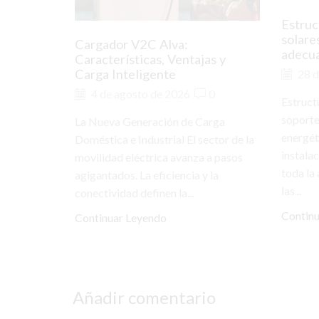
Estruc
solare
Cargador V2C Alva:
adecu
Características, Ventajas y
Carga Inteligente
28 d
4 de agosto de 2026
0
Estruct
soporte
La Nueva Generación de Carga
energét
Doméstica e Industrial El sector de la
instala
movilidad eléctrica avanza a pasos
toda la
agigantados. La eficiencia y la
las...
conectividad definen la...
Contin
Continuar Leyendo
Añadir comentario