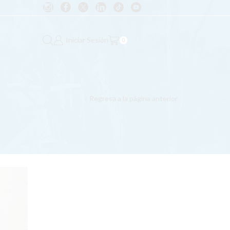
Iniciar Sesión
0
Regresa a la página anterior
CATEGORIAS
Ayudas del Gobierno
General