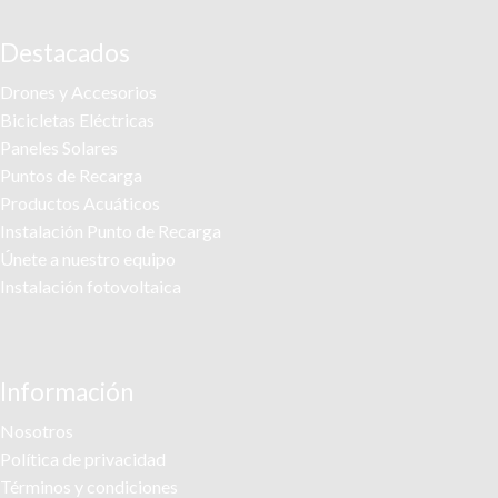
Facebook
Twitter
Instagram
Linkedin
Tik-
Youtube
tok
Destacados
Drones y Accesorios
Bicicletas Eléctricas
Paneles Solares
Puntos de Recarga
Productos Acuáticos
Instalación Punto de Recarga
Únete a nuestro equipo
Instalación fotovoltaica
Información
Nosotros
Política de privacidad
Términos y condiciones