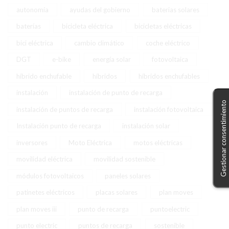
autonomía
ayudas del gobierno
baterias solares
baterías
bicicleta eléctrica
bicicletas eléctricas
bici eléctrica
cambio climático
coche eléctrico
DGT
e-bike
energía solar
fotovoltaica
híbrido enchufable
híbridos
híbridos enchufables
instalación
instalación de punto de recarga
Gestionar consentimiento
instalación de puntos de recarga
instalación fotovoltaica
Instalación punto de recarga
instalación solar
inversores
Moto Eléctrica
motos eléctricas
movilidad eléctrica
movilidad sostenible
módulos fotovoltaicos
paneles solares
patinetes eléctricos
placas solares
plan moves
plan moves iii
punto de recarga
puntoelectric
punto electric
puntos de recarga
sostenible