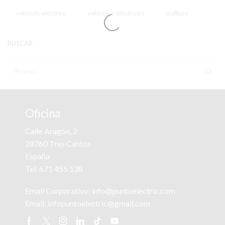
vehículo eléctrico
vehículos eléctricos
wallbox
BUSCAR
BUS
Oficina
Calle Aragón, 2
28760 Tres Cantos
España
Tel:
671 455 138
Email Corporativo:
info@puntoelectric.com
Email:
infopuntoelectric@gmail.com