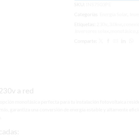
Mini
SKU:
INS7503PE
230v
Categorías
Energía Solar
,
Inve
a
red
Etiquetas:
230v
,
3.0kw
,
conexió
cantidad
inversores solax
,
monofásico
,
Comparte:
230v a red
 opción monofásica perfecta para tu instalación fotovoltaica resid
ás, garantiza una conversión de energía estable y altamente eficien
.
cadas: