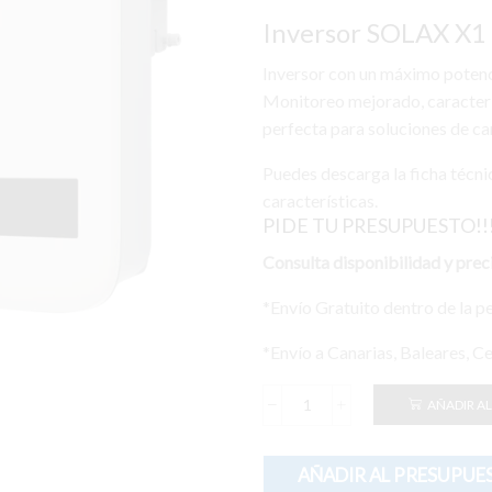
Inversor SOLAX X1
Inversor con un máximo potencia
Monitoreo mejorado, caracterí
perfecta para soluciones de ca
Puedes descarga la ficha técnic
características.
PIDE TU PRESUPUESTO!!
Consulta disponibilidad y prec
*Envío Gratuito dentro de la p
*Envío a Canarias, Baleares, C
AÑADIR AL
Inversor
SOLAX
X1
AÑADIR AL PRESUPUE
3.0KW