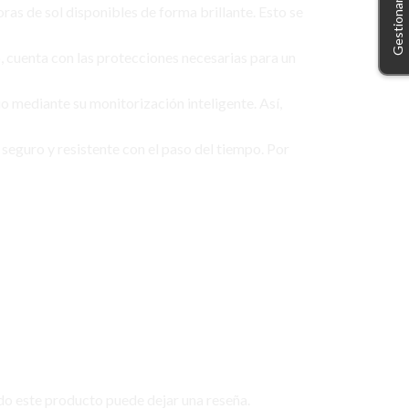
ras de sol disponibles de forma brillante. Esto se
 cuenta con las protecciones necesarias para un
io mediante su monitorización inteligente. Así,
eguro y resistente con el paso del tiempo. Por
do este producto puede dejar una reseña.