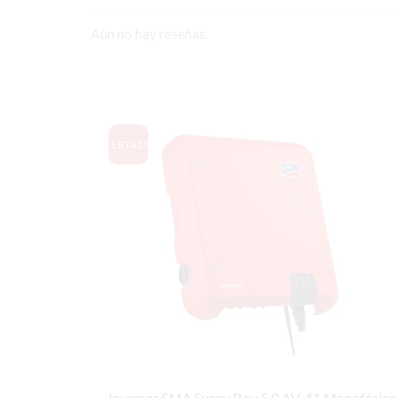
Aún no hay reseñas.
OFERTA
13%
Inversor SMA Sunny Boy 5.0 AV-41 Monofásico