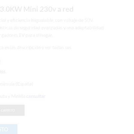
 3.0KW Mini 230v a red
l y eficiencia inigualable, con voltaje de 50V.
sticas de seguridad avanzadas y una adaptabilidad
rgadores EV para el hogar.
a en las descripción y ver todas sus
!
ios
.
enínsula (España)
euta y Melilla
consultar
 CARRITO
STO