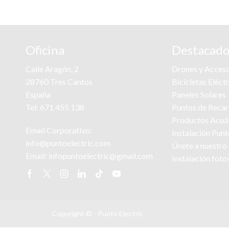
Oficina
Destacado
Calle Aragón, 2
Drones y Acceso
28760 Tres Cantos
Bicicletas Eléct
España
Paneles Solares
Tel:
671 455 138
Puntos de Reca
Productos Acuá
Email Corporativo:
Instalación Pun
info@puntoelectric.com
Únete a nuestro
Email:
infopuntoelectric@gmail.com
Instalación foto
Facebook
Twitter
Instagram
Linkedin
Tik-
Youtube
tok
Copyright ©
- Punto Electric