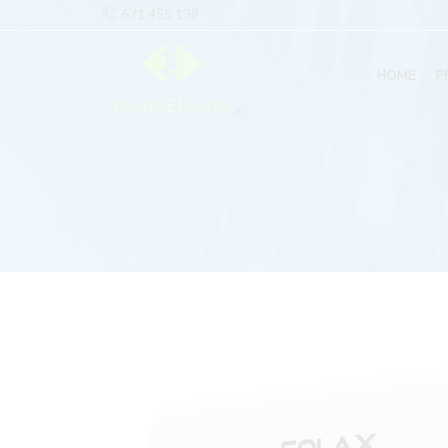
671 455 138
HOME
P