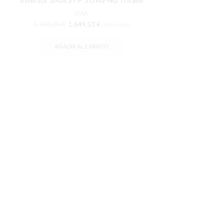
SMA
El
El
1.736,35
€
1.649,53
€
IVA incluido
precio
precio
original
actual
AÑADIR AL CARRITO
era:
es:
1.736,35 €.
1.649,53 €.