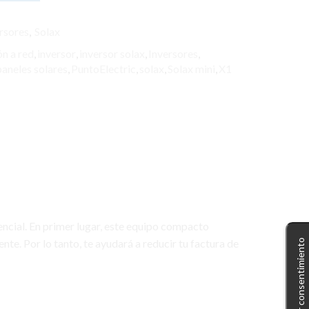
rsores
,
Solax
n a red
,
inversor
,
inversor solax
,
Inversores
,
paneles solares
,
PuntoElectric
,
solax
,
Solax mini
,
X1
encial. En primer lugar, este equipo compacto
te. Por lo tanto, te ayudará a reducir tu factura de
Gestionar consentimiento