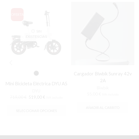
OFERTA
SIN
EXISTENCIAS
Cargador Biwbik Sunray 42v
2A
Mini Bicicleta Eléctrica DYU A5
Biwbik
DYU
55,00
€
IVA incluido
El
El
719,00
€
519,00
€
IVA incluido
precio
precio
Este
AÑADIR AL CARRITO
original
actual
producto
SELECCIONAR OPCIONES
era:
es:
tiene
719,00 €.
519,00 €.
múltiples
variantes.
Las
opciones