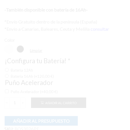
-También disponible con batería de 16Ah-
*Envío Gratuito dentro de la península (España)
*Envío a Canarias, Baleares, Ceuta y Melilla
consultar
Color
Limpiar
¡Configura tu Batería!
*
Batería 12Ah
Batería 16Ah
(+
120,00
€
)
Puño Acelerador
Puño Acelerador
(+
40,00
€
)
AÑADIR AL CARRITO
Bicicleta
Eléctrica
Biwbik
Oslo
AÑADIR AL PRESUPUESTO
250w
SKU:
BOS3026PE