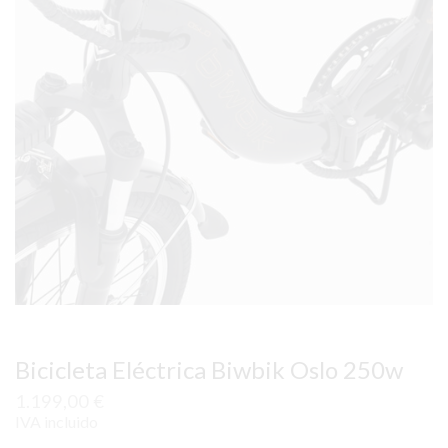
Bicicleta Eléctrica Biwbik Oslo 250w
1.199,00
€
IVA incluido