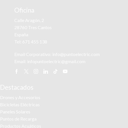
se
Oficina
pueden
elegir
Calle Aragón, 2
en
la
28760 Tres Cantos
página
España
de
Tel:
671 455 138
producto
Email Corporativo:
info@puntoelectric.com
Email:
infopuntoelectric@gmail.com
Facebook
Twitter
Instagram
Linkedin
Tik-
Youtube
tok
Destacados
Drones y Accesorios
Bicicletas Eléctricas
Paneles Solares
Puntos de Recarga
Productos Acuáticos