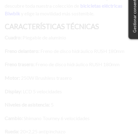
Gestionar consentimiento
descubre toda nuestra colección de
bicicletas eléctricas
Biwbik
y elige la movilidad más sostenible.
CARACTERÍSTICAS TÉCNICAS
Cuadro:
Plegable de aluminio
Freno delantero:
Freno de disco hidráulico RUSH 180mm
Freno trasero:
Freno de disco hidráulico RUSH 180mm
Motor:
250W Brushless trasero
Display:
LCD 5 velocidades
Niveles de asistencia:
5
Cambio:
Shimano Tourney 6 velocidades
Rueda:
20×2,25 antipinchazo