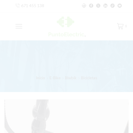
671 455 138
0
Inicio
E-Bike
Biwbik
Bicicletas