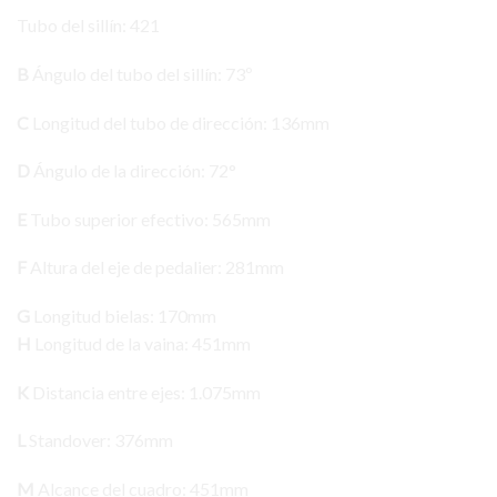
Tubo del sillín: 421
B
Ángulo del tubo del sillín: 73º
C
Longitud del tubo de dirección: 136mm
D
Ángulo de la dirección: 72°
E
Tubo superior efectivo: 565mm
F
Altura del eje de pedalier: 281mm
G
Longitud bielas: 170mm
H
Longitud de la vaina: 451mm
K
Distancia entre ejes: 1.075mm
L
Standover: 376mm
M
Alcance del cuadro: 451mm