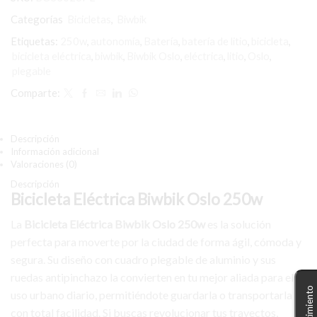
cantidad
Categorías
Bicicletas
,
Biwbik
Etiquetas:
250w
,
autonomía
,
Batería
,
batería de litio
,
bicicleta
,
bicicleta eléctrica
,
biwbik
,
Biwbik Oslo
,
eléctrica
,
litio
,
Oslo
,
plegable
Comparte:
Descripción
Información adicional
Valoraciones (0)
Descripción
Bicicleta Eléctrica Biwbik Oslo 250w
La
Bicicleta Eléctrica Biwbik Oslo 250w
es la solución
perfecta para moverte por la ciudad de forma ágil, cómoda y
segura. Su diseño con cuadro plegable de aluminio y sus
ruedas antipinchazo la convierten en tu mejor aliada para el
uso urbano diario, permitiéndote guardarla o transportarla
con total facilidad. Si buscas revolucionar tus trayectos,