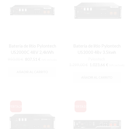
Batería de litio Pylontech
Batería de litio Pylontech
US2000C 48V 2,4kWh
US3000 48v 3.5kwh
El
El
Pylontech
950,00
€
807,51
€
IVA incluido
precio
precio
El
El
1.299,00
€
1.023,66
€
IVA incluido
original
actual
precio
precio
AÑADIR AL CARRITO
era:
es:
original
actual
AÑADIR AL CARRITO
950,00 €.
807,51 €.
era:
es:
1.299,00 €.
1.023,66 €.
OFERTA
28%
OFERTA
10%