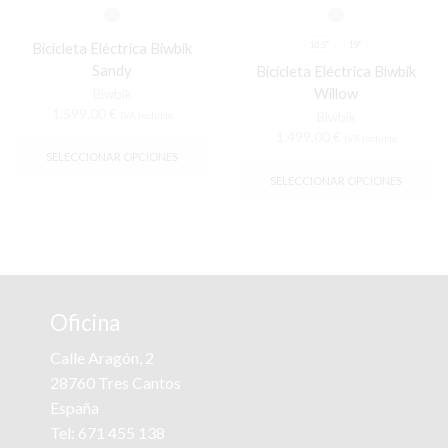
Bicicleta Eléctrica Biwbik
16.5"
19"
Sandy
Bicicleta Eléctrica Biwbik
Willow
Biwbik
1.599,00
€
IVA incluido
Biwbik
Este
1.499,00
€
IVA incluido
producto
Es
SELECCIONAR OPCIONES
tiene
pr
SELECCIONAR OPCIONES
múltiples
tie
variantes.
múl
Las
var
opciones
La
se
op
pueden
se
elegir
pu
Oficina
en
ele
la
en
Calle Aragón, 2
página
la
de
28760 Tres Cantos
pá
producto
de
España
pr
Tel:
671 455 138