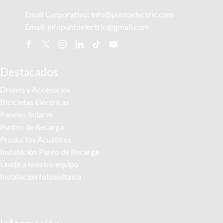
Email Corporativo:
info@puntoelectric.com
Email:
infopuntoelectric@gmail.com
Facebook
Twitter
Instagram
Linkedin
Tik-
Youtube
tok
Destacados
Drones y Accesorios
Bicicletas Eléctricas
Paneles Solares
Puntos de Recarga
Productos Acuáticos
Instalación Punto de Recarga
Únete a nuestro equipo
Instalación fotovoltaica