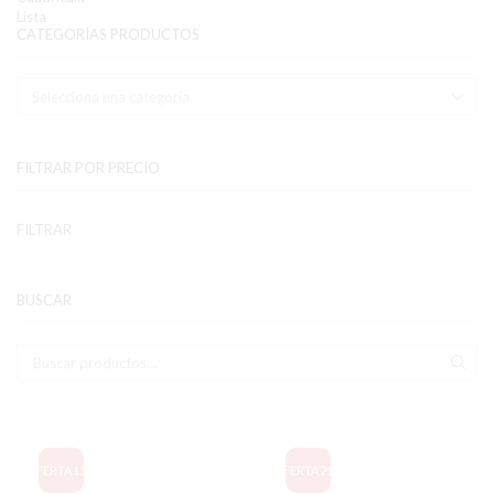
Lista
CATEGORÍAS PRODUCTOS
FILTRAR POR PRECIO
Pr
Pr
FILTRAR
mí
má
BUSCAR
Buscar:
BUS
OFERTA
15%
OFERTA
21%