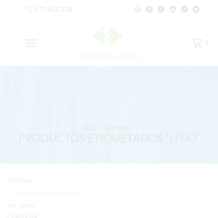
671 455 138
0
Inicio
Comercio
PRODUCTOS ETIQUETADOS “LITIO”
Filtros
Ver como:
Cuadrícula