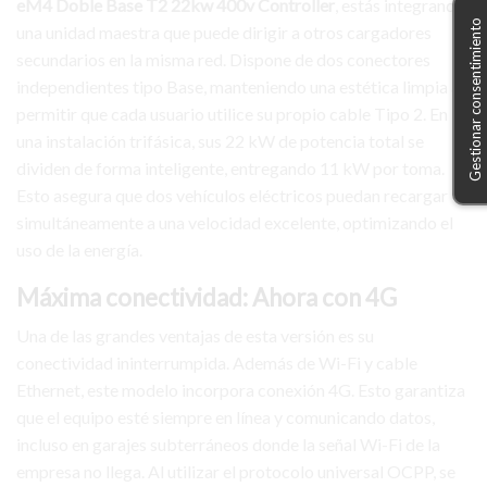
eM4 Doble Base T2 22kw 400v Controller
, estás integrando
Gestionar consentimiento
una unidad maestra que puede dirigir a otros cargadores
secundarios en la misma red. Dispone de dos conectores
independientes tipo Base, manteniendo una estética limpia al
permitir que cada usuario utilice su propio cable Tipo 2. En
una instalación trifásica, sus 22 kW de potencia total se
dividen de forma inteligente, entregando 11 kW por toma.
Esto asegura que dos vehículos eléctricos puedan recargar
simultáneamente a una velocidad excelente, optimizando el
uso de la energía.
Máxima conectividad: Ahora con 4G
Una de las grandes ventajas de esta versión es su
conectividad ininterrumpida. Además de Wi-Fi y cable
Ethernet, este modelo incorpora conexión 4G. Esto garantiza
que el equipo esté siempre en línea y comunicando datos,
incluso en garajes subterráneos donde la señal Wi-Fi de la
empresa no llega. Al utilizar el protocolo universal OCPP, se