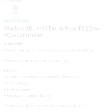
precio
precio
IVA incluido
original
actual
era:
es:
3.424,30 €.
3.253,09 €.
Wallbox ABL eM4 Doble Base T2 22kw
400v Controller
Aplicación:
• Sector Terciario: Empresas, concesionarios y flotas
• Instalaciones interiores y Exteriores
Diseño:
• Compacto y ligero para una fácil instalación.
• IP55 – IK10.
• Policarbonato.
• Led para estado de la carga.
*Envío Gratuito dentro de la península (España)