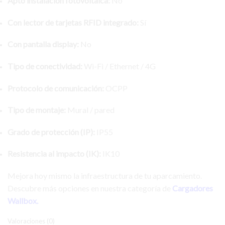
Apto instalación fotovoltaica:
No
Con lector de tarjetas RFID integrado:
Sí
Con pantalla display:
No
Tipo de conectividad:
Wi-Fi / Ethernet / 4G
Protocolo de comunicación:
OCPP
Tipo de montaje:
Mural / pared
Grado de protección (IP):
IP55
Resistencia al impacto (IK):
IK10
Mejora hoy mismo la infraestructura de tu aparcamiento.
Descubre más opciones en nuestra categoría de
Cargadores
Wallbox
.
Valoraciones (0)