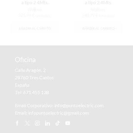
a tipo 2 4Mts.
a tipo 2 4Mts.
Wallbox
Wallbox
325,49
€
240,79
€
IVA incluido
IVA incluido
AÑADIR AL CARRITO
AÑADIR AL CARRITO
Oficina
Calle Aragón, 2
28760 Tres Cantos
España
Tel:
671 455 138
Email Corporativo:
info@puntoelectric.com
Email:
infopuntoelectric@gmail.com
Facebook
Twitter
Instagram
Linkedin
Tik-
Youtube
tok