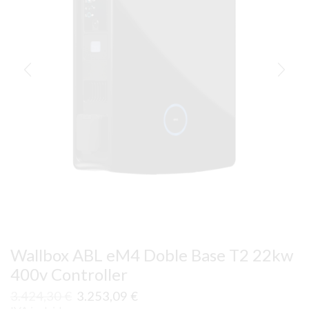
Wallbox ABL eM4 Doble Base T2 22kw
400v Controller
El
El
3.424,30
€
3.253,09
€