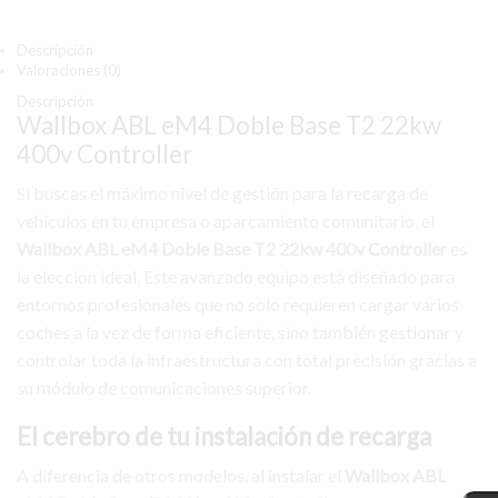
Descripción
Valoraciones (0)
Descripción
Wallbox ABL eM4 Doble Base T2 22kw
400v Controller
Si buscas el máximo nivel de gestión para la recarga de
vehículos en tu empresa o aparcamiento comunitario, el
Wallbox ABL eM4 Doble Base T2 22kw 400v Controller
es
la elección ideal. Este avanzado equipo está diseñado para
entornos profesionales que no solo requieren cargar varios
coches a la vez de forma eficiente, sino también gestionar y
controlar toda la infraestructura con total precisión gracias a
su módulo de comunicaciones superior.
El cerebro de tu instalación de recarga
A diferencia de otros modelos, al instalar el
Wallbox ABL