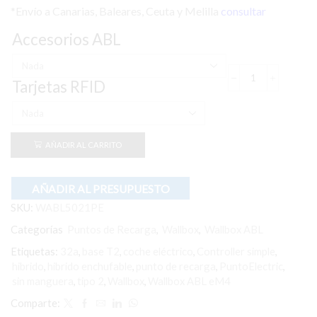
*Envío a Canarias, Baleares, Ceuta y Melilla
consultar
Accesorios ABL
Tarjetas RFID
Wallbox
ABL
eM4
Doble
Base
AÑADIR AL CARRITO
T2
22kw
400v
Controller
AÑADIR AL PRESUPUESTO
cantidad
SKU:
WABL5021PE
Categorías
Puntos de Recarga
,
Wallbox
,
Wallbox ABL
Etiquetas:
32a
,
base T2
,
coche eléctrico
,
Controller simple
,
hibrido
,
hibrido enchufable
,
punto de recarga
,
PuntoElectric
,
sin manguera
,
tipo 2
,
Wallbox
,
Wallbox ABL eM4
Comparte: