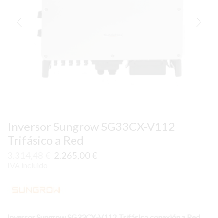
Inversor Sungrow SG33CX-V112
Trifásico a Red
El
El
3.314,48
€
2.265,00
€
precio
precio
IVA incluido
original
actual
era:
es:
3.314,48 €.
2.265,00 €.
Inversor Sungrow SG33CX-V112 Trifásico conexión a Red