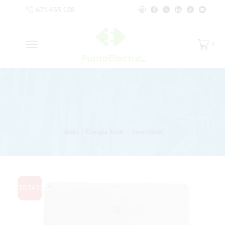
671 455 138
0
Inicio
Energía Solar
Inversores
OFERTA
32%