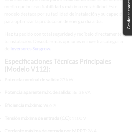
Gestionar consentimiento
medio que buscan fiabilidad y máxima rentabilidad. Este
modelo destaca por su facilidad de instalación y su capacidad
para optimizar la producción de energía día a día.
Haz tu pedido con total seguridad y recíbelo directamente en
tu instalación. Descubre más opciones en nuestra categoría
de
Inversores Sungrow
.
Especificaciones Técnicas Principales
(Modelo V112):
Potencia nominal de salida:
33 kW
Potencia aparente máx. de salida:
36,3 kVA
Eficiencia máxima:
98,6 %
Tensión máxima de entrada (CC):
1100 V
Corriente máxima de entrada por MPPT:
26 A