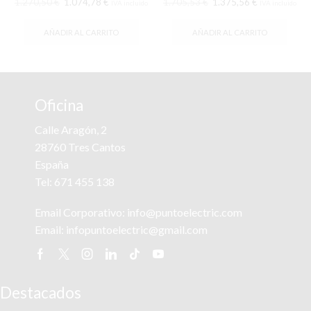
El
El
El
El
1.270,50
€
1.074,78
€
1.705,53
€
1.375,56
€
IVA incluido
IVA incluido
precio
precio
precio
precio
original
actual
original
actual
AÑADIR AL CARRITO
AÑADIR AL CARRITO
era:
es:
era:
es:
1.270,50 €.
1.074,78 €.
1.705,53 €.
1.375,56 €.
Oficina
Calle Aragón, 2
28760 Tres Cantos
España
Tel:
671 455 138
Email Corporativo:
info@puntoelectric.com
Email:
infopuntoelectric@gmail.com
Facebook
Twitter
Instagram
Linkedin
Tik-
Youtube
tok
Destacados