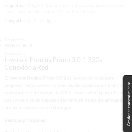
a
Etiquetas:
230v
,
3.0-1
,
conexión a red
,
Fronius
,
hibrido
,
inversor
,
Red
cantidad
Inversores
,
paneles solares
,
Primo
,
PuntoElectric
Comparte:
Descripción
Valoraciones (0)
Descripción
Inversor Fronius Primo 3.0-1 230v
Conexión a Red
El
inversor Fronius Primo 3.0-1
es la solución ideal para
Gestionar consentimiento
pequeñas instalaciones solares residenciales de autoconsumo
monofásico. Este equipo de 230V está diseñado para ofrecer
una conversión de energía altamente eficiente, garantizando
la máxima estabilidad en tu hogar.
Ventajas principales: