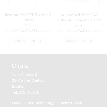
Inversor SMA STP 5.0 AV-40
Inversor SOLAX MIC X3
Trifase
5.0kW 400v 2mppt G2 a red
SMA
Solax
El
El
El
El
1.736,35
€
1.649,53
€
1.174,06
€
894,19
€
IVA incluido
IVA incluido
precio
precio
precio
precio
original
actual
original
actual
AÑADIR AL CARRITO
AÑADIR AL CARRITO
era:
es:
era:
es:
1.736,35 €.
1.649,53 €.
1.174,06 €.
894,19 €.
Oficina
Calle Aragón, 2
28760 Tres Cantos
España
Tel:
671 455 138
Email Corporativo:
info@puntoelectric.com