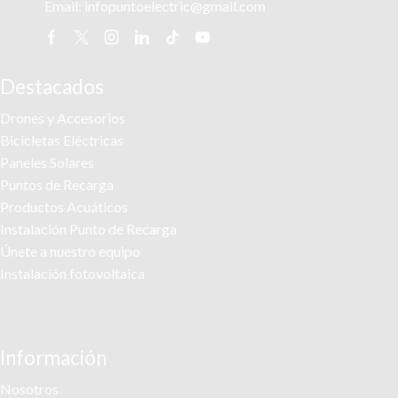
Email:
infopuntoelectric@gmail.com
Facebook
Twitter
Instagram
Linkedin
Tik-
Youtube
tok
Destacados
Drones y Accesorios
Bicicletas Eléctricas
Paneles Solares
Puntos de Recarga
Productos Acuáticos
Instalación Punto de Recarga
Únete a nuestro equipo
Instalación fotovoltaica
Información
Nosotros