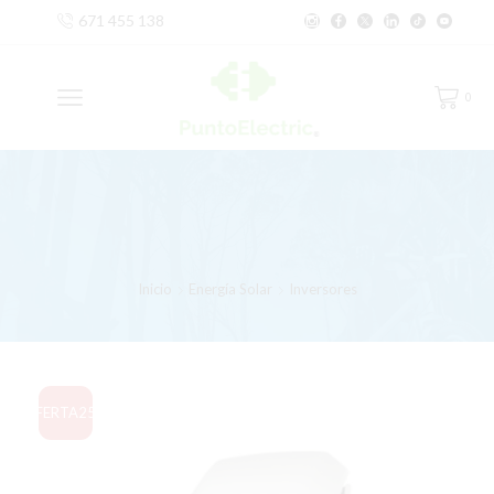
671 455 138
0
Inicio
Energía Solar
Inversores
OFERTA
25%