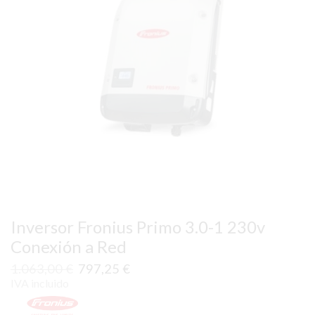
Inversor Fronius Primo 3.0-1 230v
Conexión a Red
El
El
1.063,00
€
797,25
€
precio
precio
IVA incluido
original
actual
era:
es: