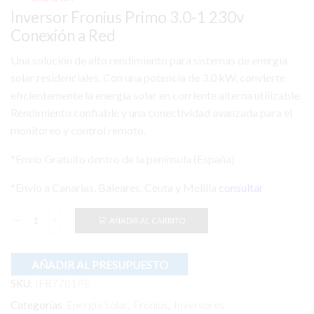
1.063,00 €.
797,25 €.
Inversor Fronius Primo 3.0-1 230v
Conexión a Red
Una solución de alto rendimiento para sistemas de energía
solar residenciales. Con una potencia de 3.0 kW, convierte
eficientemente la energía solar en corriente alterna utilizable.
Rendimiento confiable y una conectividad avanzada para el
monitoreo y control remoto.
*Envío Gratuito dentro de la península (España)
*Envío a Canarias, Baleares, Ceuta y Melilla
consultar
AÑADIR AL CARRITO
Inversor
Fronius
Primo
3.0-
AÑADIR AL PRESUPUESTO
1
SKU:
IFB7701PE
230v
Conexión
Categorías
Energía Solar
,
Fronius
,
Inversores