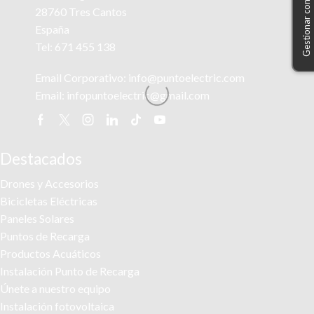
Gestionar consentimiento
28760 Tres Cantos
España
Tel:
671 455 138
Email Corporativo:
info@puntoelectric.com
Email:
infopuntoelectric@gmail.com
Facebook
Twitter
Instagram
Linkedin
Tik-
Youtube
tok
Destacados
Drones y Accesorios
Bicicletas Eléctricas
Paneles Solares
Puntos de Recarga
Productos Acuáticos
Instalación Punto de Recarga
Únete a nuestro equipo
Instalación fotovoltaica